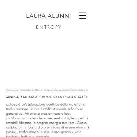
LAURA ALUNNI
ENTROPY
Soundscape: “Dissolution in Motion”. Composizione generata tramite IA dall’artista.
Materia, Erosione e il Potere Generativo del Crollo.
Entropy
è un'esplorazione continua della materia in
trasformazione, in cui il crollo strutturale si fa forza
generativa. Attraverso erosioni controllate,
stratificazioni materiche e interventi tattili, le superfici
instabili liberano la propria energia interiore. Gesso,
ossidazioni e foglia d'oro smettono di essere elementi
passivi, trasformando la tela in uno spazio vivo di
tensione, frattura e memoria.